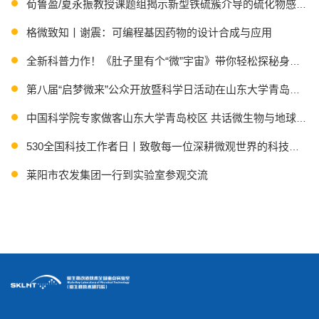
荀鲁盈/夏永振教授课题组揭示新型铁硫簇介导的硫化物感应机
格微致知丨谢震：可编程基因药物的设计合成与应用
全新科普力作！《肚子里有个“微”宇宙》带你轻松探秘身体里的
第八届“启梦微来”公众开放暨科学日活动在山东大学青岛校区
中国科学院专家做客山东大学青岛校区 共话微生物与地球系统
530全国科技工作者日丨致敬每一位深耕微观世界的科技工作
莱阳市农发集团一行到实验室参观交流
Science推出SKLMT科普团队“无微不至”展厅专题报道！