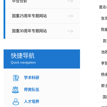
毕业合影
匿名
张
国重25周年专题网站
陈
国重30周年专题网站
晁
池
快捷导航
李
Quick navigation
杨
学术科研
郭
师资队伍
国
人才培养
邱