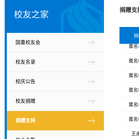
捐赠支
匿名
校友之家
匿名
捐
匿名
国重校友会
匿名
校友名录
匿名
校庆公告
匿名
匿名
校友捐赠
匿名
捐赠支持
王