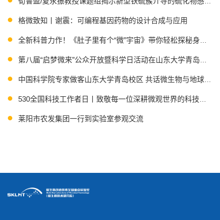
荀鲁盈/夏永振教授课题组揭示新型铁硫簇介导的硫化物感应机
格微致知丨谢震：可编程基因药物的设计合成与应用
全新科普力作！《肚子里有个“微”宇宙》带你轻松探秘身体里的
第八届“启梦微来”公众开放暨科学日活动在山东大学青岛校区
中国科学院专家做客山东大学青岛校区 共话微生物与地球系统
530全国科技工作者日丨致敬每一位深耕微观世界的科技工作
莱阳市农发集团一行到实验室参观交流
Science推出SKLMT科普团队“无微不至”展厅专题报道！