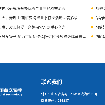
物技术研究院举办优秀毕业生经验交流会
微糖
山大，奔赴山海|研究院毕业季打卡活动圆满落幕
“猜
自我，发现热爱｜兴趣探索沙龙暖心举办
“微
赛场逐风竞锋芒,聚力拼搏创佳绩|研究院多项校级体育赛事捷报频传
联系我们
地址：山东省青岛市即墨区滨海路72号
邮政编码：266237