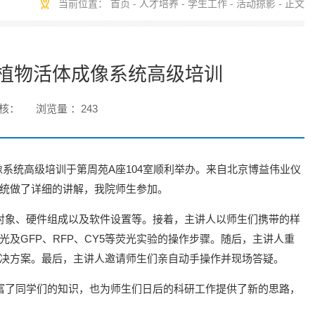
当前位置：
首页
-
人才培养
-
学生工作
-
活动掠影
- 正文
动植物活体成像系统高级培训
核：
浏览量 ：
243
像系统高级培训于第周苑A座104室顺利举办。来自北京博益伟业仪
统做了详细的讲解，我院师生参加。
对象、硬件组成以及软件设置等。接着，主讲人以师生们携带的样
及GFP、RFP、CY5等荧光实验的操作步骤。随后，主讲人重
决方案。最后，主讲人邀请师生们亲自动手操作并现场答疑。
富了同学们的知识，也为师生们日后的科研工作提供了新的思路，