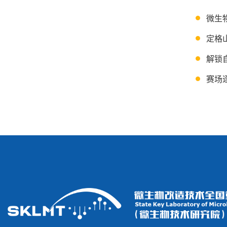
微生
定格
解锁