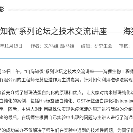
影
海知微”系列论坛之技术交流讲座——
9年11月19日
作者：文/马维 图/马维
编辑：研究生会
审核：
月19日上午，“山海知微”系列论坛之技术交流讲座——海狸生物工程师
有限公司的工程师张慧应邀作为主讲嘉宾，针对如何利用磁珠法实现
首先介绍了磁珠法蛋白纯化的原理和优点，让大家对纳米磁珠纯化
白纯化的案例，包括His标签蛋白纯化、GST标签蛋白纯化和strep
明。随后，主讲人对利用磁珠法实现免疫沉淀的原理进行简单的介绍，并逐一
座的最后，在场师生根据自己实验中出现的问题与主讲人进行了沟通
的成功举办不仅解决了师生们在实验中遇到的技术性问题，为同学