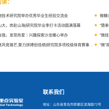
阅读：
物技术研究院举办优秀毕业生经验交流会
微糖
山大，奔赴山海|研究院毕业季打卡活动圆满落幕
“猜
自我，发现热爱｜兴趣探索沙龙暖心举办
“微
赛场逐风竞锋芒,聚力拼搏创佳绩|研究院多项校级体育赛事捷报频传
联系我们
地址：山东省青岛市即墨区滨海路72号