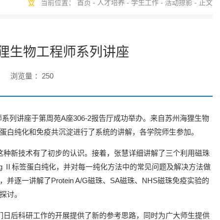
当前位置：
首页
-
人才培养
-
学生工作
-
活动掠影
- 正文
海狸生物工程师系列讲座
浏览量 ：
250
系列讲座于第周苑A座306-2报告厅成功举办。来自苏州海狸生物
蛋白纯化和免疫共沉淀进行了系统的讲解，各学院师生参加。
这种新技术有了初步的认识。接着，张慧详细讲解了三个利用磁珠
-tag Ⅱ标签蛋白纯化，并对每一纯化方法中的常见问题及解决方法做
讲解了Protein A/G磁珠、SA磁珠、NHS磁珠免疫实验的
探讨。
们日后科研工作的开展提供了新的参考思路，同时为广大师生提供