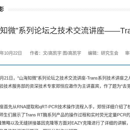
影
海知微”系列论坛之技术交流讲座——Tra
9年10月22日
作者：文/高凯宇 图/高凯宇
编辑：研究生会
审
月21日，“山海知微”系列论坛之技术交流讲座-Trans系列技术讲座之从
验技术服务部的资深技术专家郑恒应邀作为主讲嘉宾，作了题为“去芜存
首先从RNA提取和qRT-PCR技术操作流程入手，郑恒详细介绍了
师生们展示了Trans RT酶系列产品的操作过程和实时荧光定量PC
克隆策略以及无缝拼接基因克隆等方面对EAZY克隆进行了详细的讲解