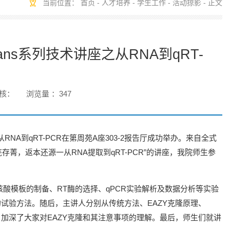
当前位置：
首页
-
人才培养
-
学生工作
-
活动掠影
- 正文
ns系列技术讲座之从RNA到qRT-
核：
浏览量 ：
347
RNA到qRT-PCR在第周苑A座303-2报告厅成功举办。来自全式
菁，返本还源一从RNA提取到qRT-PCR”的讲座，我院师生参
核酸模板的制备、RT酶的选择、qPCR实验解析及数据分析等实验
R的试验方法。随后，主讲人分别从传统方法、EAZY克隆原理、
，加深了大家对EAZY克隆和其注意事项的理解。最后，师生们就讲