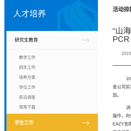
活动掠
人才培养
“山
PCR
研究生教育
201
教学工作
招生工作
培养方案
10
金公司实
学位工作
加。
前沿讲座
常用下载
讲座
操作，向
学生工作
EAZY