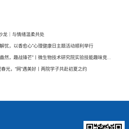
沙龙｜与情绪温柔共处
拳解忧，以香愈心”心理健康日主题活动顺利举行
“微技盎然，趣战锋芒”丨微生物技术研究院实验技能趣味竞赛圆满举行
”观春光，“网”遇美好丨两院学子共赴初夏之约